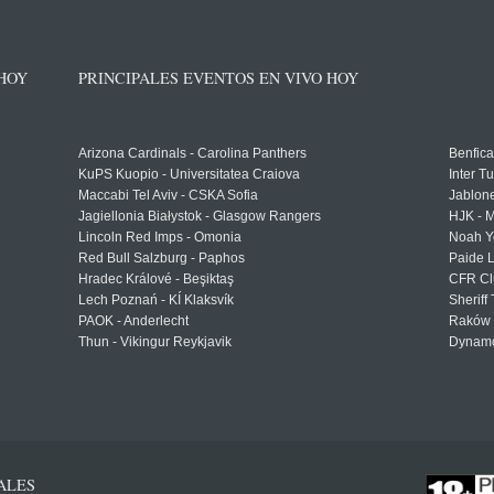
 HOY
PRINCIPALES EVENTOS EN VIVO HOY
Arizona Cardinals - Carolina Panthers
Benfica
KuPS Kuopio - Universitatea Craiova
Inter T
Maccabi Tel Aviv - CSKA Sofia
Jablon
Jagiellonia Białystok - Glasgow Rangers
HJK - M
Lincoln Red Imps - Omonia
Noah Y
Red Bull Salzburg - Paphos
Paide 
Hradec Králové - Beşiktaş
CFR Cl
Lech Poznań - KÍ Klaksvík
Sheriff 
PAOK - Anderlecht
Raków 
Thun - Vikingur Reykjavik
Dynamo
ALES