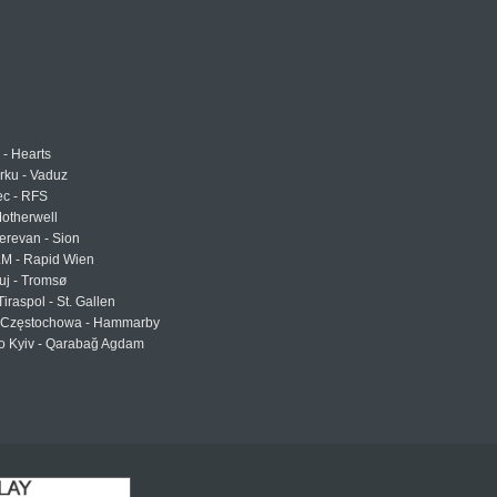
 - Hearts
urku - Vaduz
ec - RFS
otherwell
erevan - Sion
LM - Rapid Wien
uj - Tromsø
Tiraspol - St. Gallen
Częstochowa - Hammarby
 Kyiv - Qarabağ Agdam