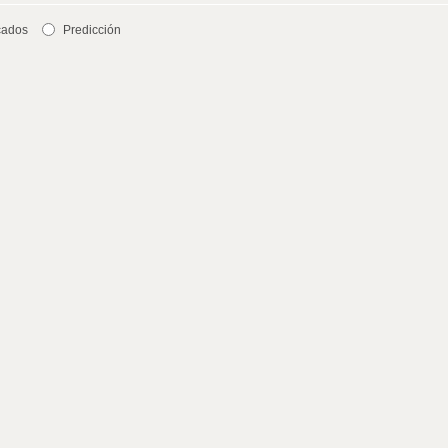
cados
Predicción