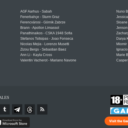
AGF Aarhus - Sabah
Nuno Bo
Fenerbahçe - Sturm Graz
Jessic
Ferencvárosi - Górnik Zabrze
Sloane 
Brann - Apollon Limassol
Jenson
Panathinaikos - CSKA 1948 Sofia
Zachary
Stefanos Tsitsipas - Joao Fonseca
Darya K
Nicolas Mejia - Lorenzo Musetti
Miomir 
Zizou Bergs - Sebastian Baez
Ignacio
Ann Li - Kayla Cross
Marie 
Valentin Vacherot - Mariano Navone
Casper
ALES