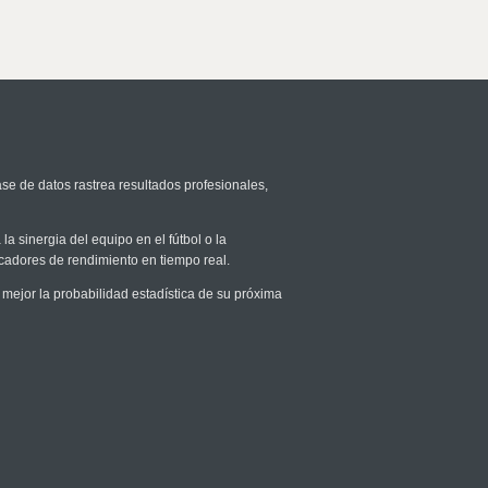
ase de datos rastrea resultados profesionales,
la sinergia del equipo en el fútbol o la
icadores de rendimiento en tiempo real.
ejor la probabilidad estadística de su próxima