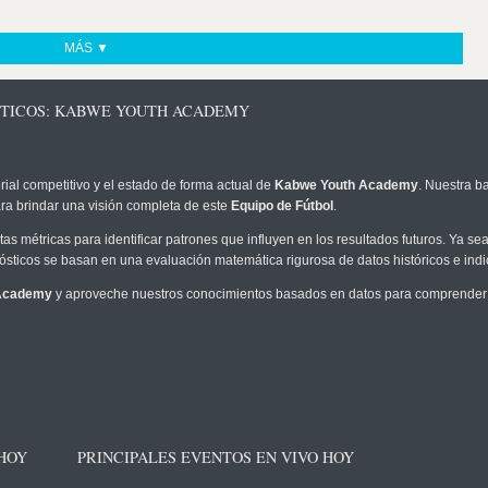
MÁS ▼
STICOS: KABWE YOUTH ACADEMY
rial competitivo y el estado de forma actual de
Kabwe Youth Academy
. Nuestra b
ra brindar una visión completa de este
Equipo de Fútbol
.
as métricas para identificar patrones que influyen en los resultados futuros. Ya sea 
onósticos se basan en una evaluación matemática rigurosa de datos históricos e ind
Academy
y aproveche nuestros conocimientos basados en datos para comprender m
 HOY
PRINCIPALES EVENTOS EN VIVO HOY