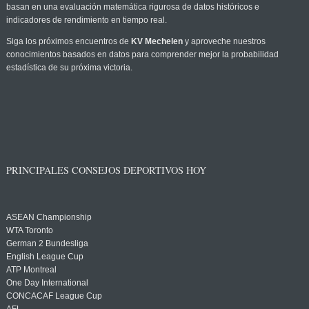
basan en una evaluación matemática rigurosa de datos históricos e
indicadores de rendimiento en tiempo real.
Siga los próximos encuentros de
KV Mechelen
y aproveche nuestros
conocimientos basados en datos para comprender mejor la probabilidad
estadística de su próxima victoria.
PRINCIPALES CONSEJOS DEPORTIVOS HOY
ASEAN Championship
WTA Toronto
German 2 Bundesliga
English League Cup
ATP Montreal
One Day International
CONCACAF League Cup