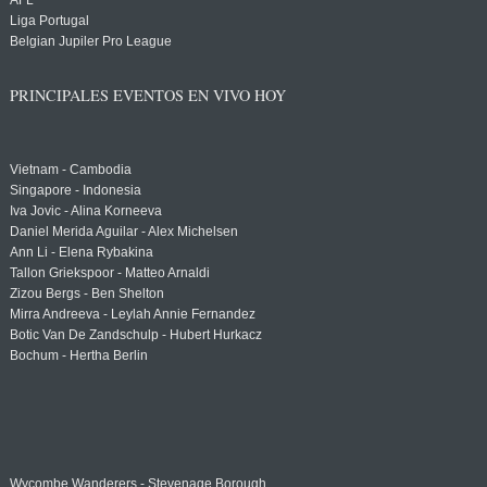
AFL
Liga Portugal
Belgian Jupiler Pro League
PRINCIPALES EVENTOS EN VIVO HOY
Vietnam - Cambodia
Singapore - Indonesia
Iva Jovic - Alina Korneeva
Daniel Merida Aguilar - Alex Michelsen
Ann Li - Elena Rybakina
Tallon Griekspoor - Matteo Arnaldi
Zizou Bergs - Ben Shelton
Mirra Andreeva - Leylah Annie Fernandez
Botic Van De Zandschulp - Hubert Hurkacz
Bochum - Hertha Berlin
Wycombe Wanderers - Stevenage Borough