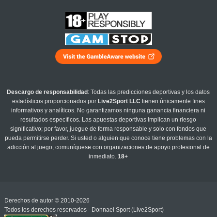
Descargo de responsabilidad
: Todas las predicciones deportivas y los datos
estadísticos proporcionados por
Live2Sport LLC
tienen únicamente fines
informativos y analíticos. No garantizamos ninguna ganancia financiera ni
resultados específicos. Las apuestas deportivas implican un riesgo
significativo; por favor, juegue de forma responsable y solo con fondos que
pueda permitirse perder. Si usted o alguien que conoce tiene problemas con la
adicción al juego, comuníquese con organizaciones de apoyo profesional de
inmediato.
18+
Derechos de autor © 2010-2026
Todos los derechos reservados - Donnael Sport (Live2Sport)