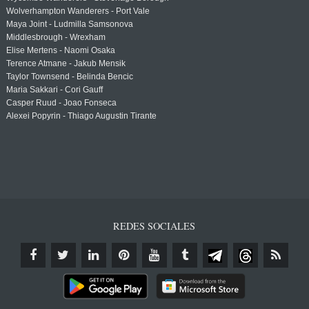
Wolverhampton Wanderers - Port Vale
Maya Joint - Ludmilla Samsonova
Middlesbrough - Wrexham
Elise Mertens - Naomi Osaka
Terence Atmane - Jakub Mensik
Taylor Townsend - Belinda Bencic
Maria Sakkari - Cori Gauff
Casper Ruud - Joao Fonseca
Alexei Popyrin - Thiago Augustin Tirante
REDES SOCIALES