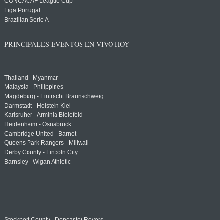
CONCACAF League Cup
Liga Portugal
Brazilian Serie A
PRINCIPALES EVENTOS EN VIVO HOY
Thailand - Myanmar
Malaysia - Philippines
Magdeburg - Eintracht Braunschweig
Darmstadt - Holstein Kiel
Karlsruher - Arminia Bielefeld
Heidenheim - Osnabrück
Cambridge United - Barnet
Queens Park Rangers - Millwall
Derby County - Lincoln City
Barnsley - Wigan Athletic
Stockport County - Doncaster Rovers