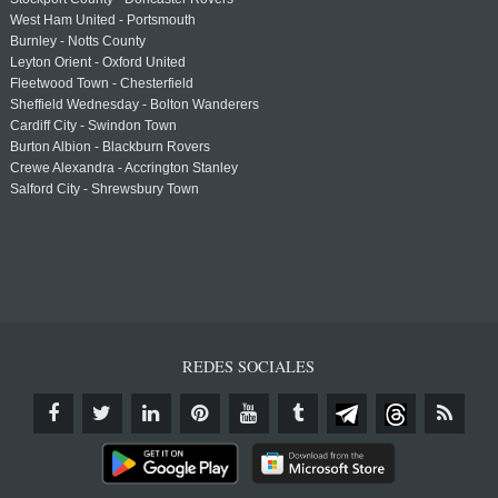
West Ham United - Portsmouth
Burnley - Notts County
Leyton Orient - Oxford United
Fleetwood Town - Chesterfield
Sheffield Wednesday - Bolton Wanderers
Cardiff City - Swindon Town
Burton Albion - Blackburn Rovers
Crewe Alexandra - Accrington Stanley
Salford City - Shrewsbury Town
REDES SOCIALES