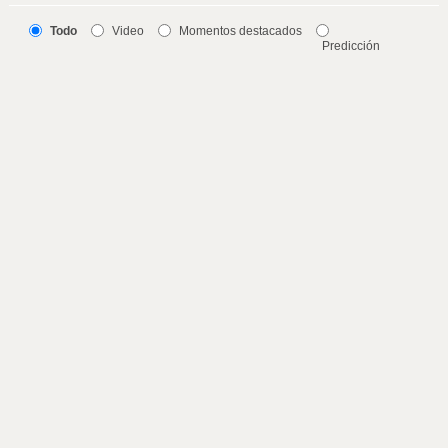
Todo
Video
Momentos destacados
Predicción