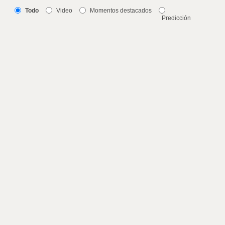
Todo
Video
Momentos destacados
Predicción