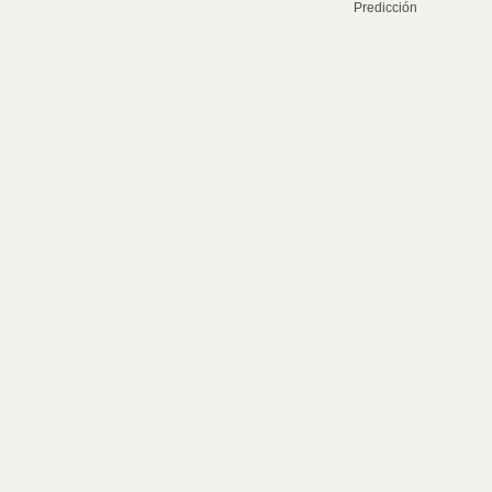
Predicción