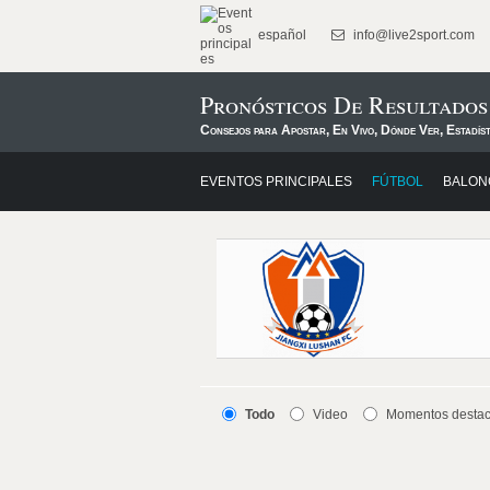
español
info@live2sport.com
Pronósticos De Resultados
Consejos para Apostar, En Vivo, Dónde Ver, Estadís
EVENTOS PRINCIPALES
FÚTBOL
BALON
Todo
Video
Momentos desta