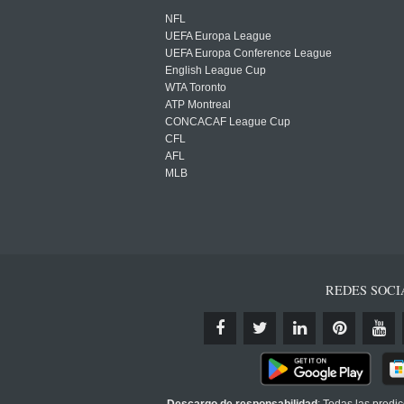
NFL
UEFA Europa League
UEFA Europa Conference League
English League Cup
WTA Toronto
ATP Montreal
CONCACAF League Cup
CFL
AFL
MLB
REDES SOCI