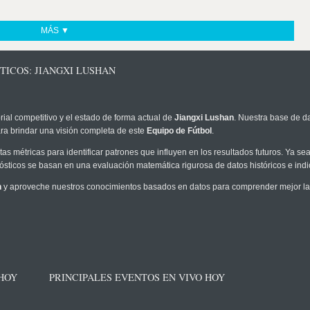
MÁS ▼
TICOS: JIANGXI LUSHAN
rial competitivo y el estado de forma actual de
Jiangxi Lushan
. Nuestra base de da
ra brindar una visión completa de este
Equipo de Fútbol
.
as métricas para identificar patrones que influyen en los resultados futuros. Ya sea 
onósticos se basan en una evaluación matemática rigurosa de datos históricos e ind
n
y aproveche nuestros conocimientos basados en datos para comprender mejor la pr
 HOY
PRINCIPALES EVENTOS EN VIVO HOY