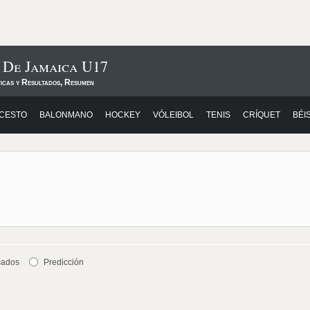
 De Jamaica U17
ticas y Resultados, Resumen
CESTO
BALONMANO
HOCKEY
VÓLEIBOL
TENIS
CRÍQUET
BÉI
cados
Predicción