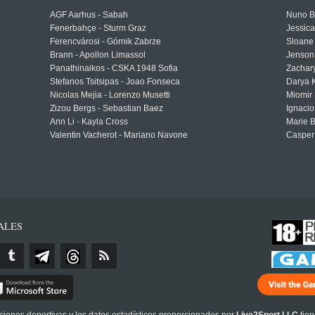
AGF Aarhus - Sabah
Nuno Bo
Fenerbahçe - Sturm Graz
Jessic
Ferencvárosi - Górnik Zabrze
Sloane 
Brann - Apollon Limassol
Jenson
Panathinaikos - CSKA 1948 Sofia
Zachary
Stefanos Tsitsipas - Joao Fonseca
Darya K
Nicolas Mejia - Lorenzo Musetti
Miomir 
Zizou Bergs - Sebastian Baez
Ignacio
Ann Li - Kayla Cross
Marie 
Valentin Vacherot - Mariano Navone
Casper
ALES