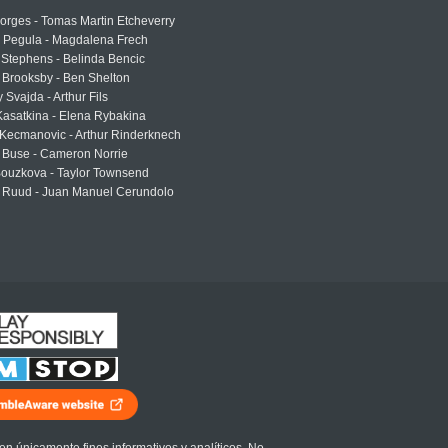
rges - Tomas Martin Etcheverry
a Pegula - Magdalena Frech
Stephens - Belinda Bencic
 Brooksby - Ben Shelton
 Svajda - Arthur Fils
asatkina - Elena Rybakina
Kecmanovic - Arthur Rinderknech
 Buse - Cameron Norrie
Bouzkova - Taylor Townsend
 Ruud - Juan Manuel Cerundolo