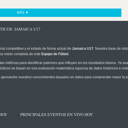
MÁS ▼
TICOS: JAMAICA U17
rial competitivo y el estado de forma actual de
Jamaica U17
. Nuestra base de dato
na visión completa de este
Equipo de Fútbol
.
as métricas para identificar patrones que influyen en los resultados futuros. Ya sea 
onósticos se basan en una evaluación matemática rigurosa de datos históricos e ind
 aproveche nuestros conocimientos basados en datos para comprender mejor la prob
 HOY
PRINCIPALES EVENTOS EN VIVO HOY