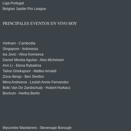
Liga Portugal
Belgian Jupiler Pro League
PRINCIPALES EVENTOS EN VIVO HOY
Vietnam - Cambodia
Singapore - Indonesia
Iva Jovic - Alina Korneeva
Daniel Merida Aguilar - Alex Michelsen
Ann Li - Elena Rybakina
Tallon Griekspoor - Matteo Arnaldi
Zizou Bergs - Ben Shelton
Mirra Andreeva - Leylah Annie Fernandez
Botic Van De Zandschulp - Hubert Hurkacz
Bochum - Hertha Berlin
Wycombe Wanderers - Stevenage Borough