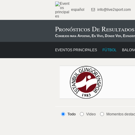
español
info@live2sport.com
Pronósticos De Resultado
Consejos para Apostar, En Vivo, Dónde Ver, Estadís
EVENTOS PRINCIPALES
FÚTBOL
BALON
Todo
Video
Momentos desta