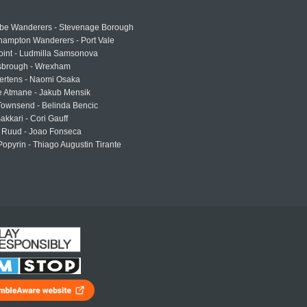
e Wanderers - Stevenage Borough
hampton Wanderers - Port Vale
oint - Ludmilla Samsonova
sbrough - Wrexham
ertens - Naomi Osaka
e Atmane - Jakub Mensik
Townsend - Belinda Bencic
akkari - Cori Gauff
 Ruud - Joao Fonseca
Popyrin - Thiago Augustin Tirante