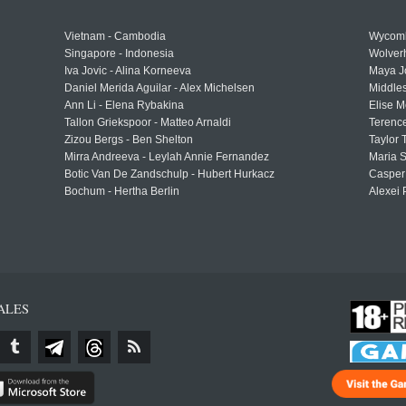
Vietnam - Cambodia
Wycomb
Singapore - Indonesia
Wolver
Iva Jovic - Alina Korneeva
Maya J
Daniel Merida Aguilar - Alex Michelsen
Middle
Ann Li - Elena Rybakina
Elise M
Tallon Griekspoor - Matteo Arnaldi
Terenc
Zizou Bergs - Ben Shelton
Taylor 
Mirra Andreeva - Leylah Annie Fernandez
Maria S
Botic Van De Zandschulp - Hubert Hurkacz
Casper
Bochum - Hertha Berlin
Alexei 
ALES