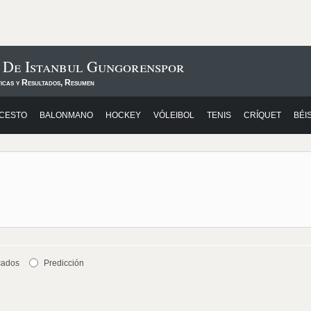
s De Istanbul Gungorenspor
ticas y Resultados, Resumen
CESTO
BALONMANO
HOCKEY
VÓLEIBOL
TENIS
CRÍQUET
BÉI
cados
Predicción