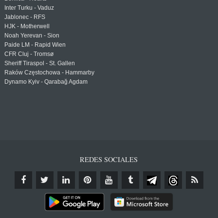
Inter Turku - Vaduz
Jablonec - RFS
HJK - Motherwell
Noah Yerevan - Sion
Paide LM - Rapid Wien
CFR Cluj - Tromsø
Sheriff Tiraspol - St. Gallen
Raków Częstochowa - Hammarby
Dynamo Kyiv - Qarabağ Agdam
REDES SOCIALES