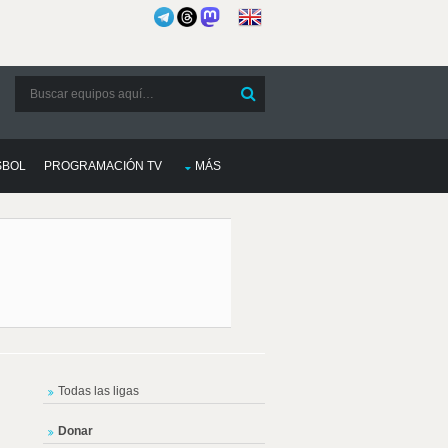
SBOL
PROGRAMACIÓN TV
MÁS
Todas las ligas
Donar