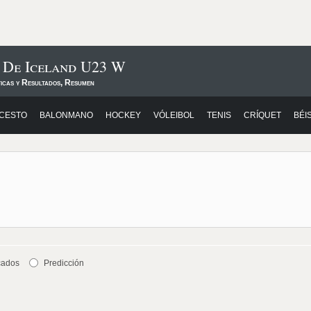
s De Iceland U23 W
ticas y Resultados, Resumen
CESTO
BALONMANO
HOCKEY
VÓLEIBOL
TENIS
CRÍQUET
BÉI
cados
Predicción