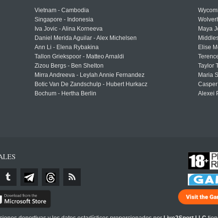
Vietnam - Cambodia
Wycomb
Singapore - Indonesia
Wolver
Iva Jovic - Alina Korneeva
Maya J
Daniel Merida Aguilar - Alex Michelsen
Middle
Ann Li - Elena Rybakina
Elise M
Tallon Griekspoor - Matteo Arnaldi
Terenc
Zizou Bergs - Ben Shelton
Taylor 
Mirra Andreeva - Leylah Annie Fernandez
Maria S
Botic Van De Zandschulp - Hubert Hurkacz
Casper
Bochum - Hertha Berlin
Alexei 
ALES