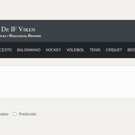
 De IF Viken
ticas y Resultados, Resumen
CESTO
BALONMANO
HOCKEY
VÓLEIBOL
TENIS
CRÍQUET
BÉI
cados
Predicción