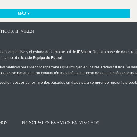
MÁS ▼
ICOS: IF VIKEN
rial competitivo y el estado de forma actual de
IF Viken
. Nuestra base de datos ras
ión completa de este
Equipo de Fútbol
.
as métricas para identificar patrones que influyen en los resultados futuros. Ya sea 
onósticos se basan en una evaluación matemática rigurosa de datos históricos e ind
veche nuestros conocimientos basados en datos para comprender mejor la probabili
 HOY
PRINCIPALES EVENTOS EN VIVO HOY