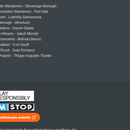
e Wanderers - Stevenage Borough
hampton Wanderers - Port Vale
oint - Ludmilla Samsonova
sbrough - Wrexham
ertens - Naomi Osaka
e Atmane - Jakub Mensik
Townsend - Belinda Bencic
akkari - Cori Gauff
 Ruud - Joao Fonseca
Popyrin - Thiago Augustin Tirante