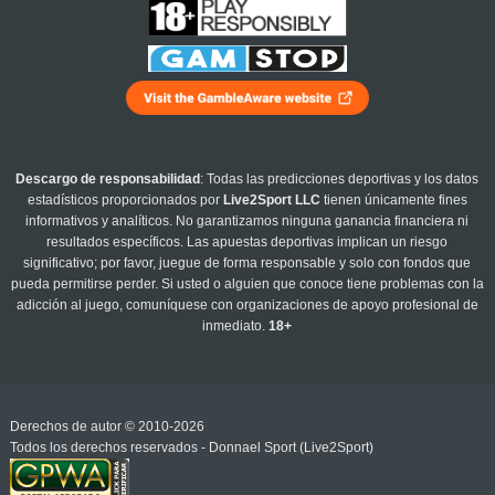
Descargo de responsabilidad
: Todas las predicciones deportivas y los datos
estadísticos proporcionados por
Live2Sport LLC
tienen únicamente fines
informativos y analíticos. No garantizamos ninguna ganancia financiera ni
resultados específicos. Las apuestas deportivas implican un riesgo
significativo; por favor, juegue de forma responsable y solo con fondos que
pueda permitirse perder. Si usted o alguien que conoce tiene problemas con la
adicción al juego, comuníquese con organizaciones de apoyo profesional de
inmediato.
18+
Derechos de autor © 2010-2026
Todos los derechos reservados - Donnael Sport (Live2Sport)