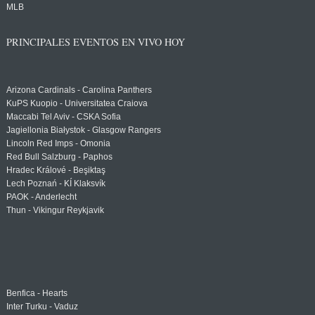
MLB
PRINCIPALES EVENTOS EN VIVO HOY
Arizona Cardinals - Carolina Panthers
KuPS Kuopio - Universitatea Craiova
Maccabi Tel Aviv - CSKA Sofia
Jagiellonia Białystok - Glasgow Rangers
Lincoln Red Imps - Omonia
Red Bull Salzburg - Paphos
Hradec Králové - Beşiktaş
Lech Poznań - KÍ Klaksvík
PAOK - Anderlecht
Thun - Vikingur Reykjavik
Benfica - Hearts
Inter Turku - Vaduz