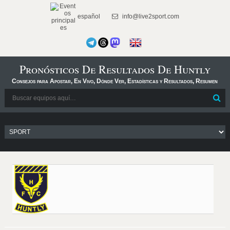
español
info@live2sport.com
Pronósticos De Resultados De Huntly
Consejos para Apostar, En Vivo, Dónde Ver, Estadísticas y Resultados, Resumen