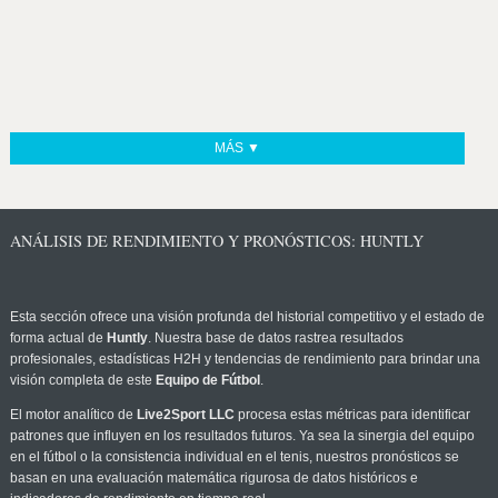
MÁS ▼
ANÁLISIS DE RENDIMIENTO Y PRONÓSTICOS: HUNTLY
Esta sección ofrece una visión profunda del historial competitivo y el estado de
forma actual de
Huntly
. Nuestra base de datos rastrea resultados
profesionales, estadísticas H2H y tendencias de rendimiento para brindar una
visión completa de este
Equipo de Fútbol
.
El motor analítico de
Live2Sport LLC
procesa estas métricas para identificar
patrones que influyen en los resultados futuros. Ya sea la sinergia del equipo
en el fútbol o la consistencia individual en el tenis, nuestros pronósticos se
basan en una evaluación matemática rigurosa de datos históricos e