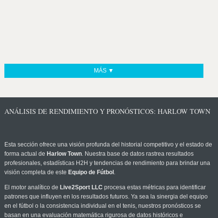
MÁS ▼
ANÁLISIS DE RENDIMIENTO Y PRONÓSTICOS: HARLOW TOWN
Esta sección ofrece una visión profunda del historial competitivo y el estado de
forma actual de
Harlow Town
. Nuestra base de datos rastrea resultados
profesionales, estadísticas H2H y tendencias de rendimiento para brindar una
visión completa de este
Equipo de Fútbol
.
El motor analítico de
Live2Sport LLC
procesa estas métricas para identificar
patrones que influyen en los resultados futuros. Ya sea la sinergia del equipo
en el fútbol o la consistencia individual en el tenis, nuestros pronósticos se
basan en una evaluación matemática rigurosa de datos históricos e