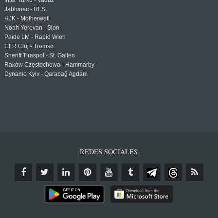
Inter Turku - Vaduz
Jablonec - RFS
HJK - Motherwell
Noah Yerevan - Sion
Paide LM - Rapid Wien
CFR Cluj - Tromsø
Sheriff Tiraspol - St. Gallen
Raków Częstochowa - Hammarby
Dynamo Kyiv - Qarabağ Agdam
REDES SOCIALES