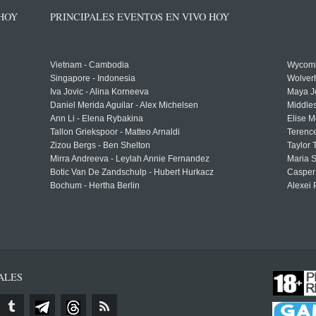
 HOY
PRINCIPALES EVENTOS EN VIVO HOY
Vietnam - Cambodia
Wycomb
Singapore - Indonesia
Wolver
Iva Jovic - Alina Korneeva
Maya J
Daniel Merida Aguilar - Alex Michelsen
Middle
Ann Li - Elena Rybakina
Elise M
Tallon Griekspoor - Matteo Arnaldi
Terenc
Zizou Bergs - Ben Shelton
Taylor 
Mirra Andreeva - Leylah Annie Fernandez
Maria S
Botic Van De Zandschulp - Hubert Hurkacz
Casper
Bochum - Hertha Berlin
Alexei 
ALES