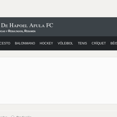
s De Hapoel Afula FC
ticas y Resultados, Resumen
CESTO
BALONMANO
HOCKEY
VÓLEIBOL
TENIS
CRÍQUET
BÉI