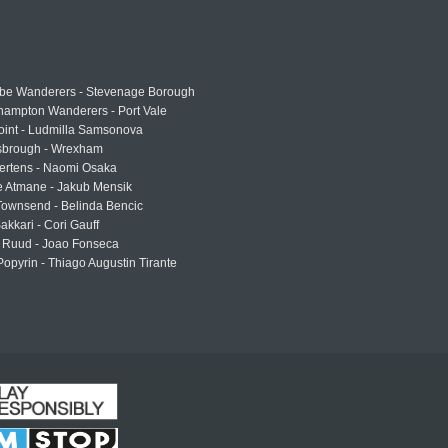
e Wanderers - Stevenage Borough
hampton Wanderers - Port Vale
oint - Ludmilla Samsonova
sbrough - Wrexham
ertens - Naomi Osaka
e Atmane - Jakub Mensik
Townsend - Belinda Bencic
akkari - Cori Gauff
 Ruud - Joao Fonseca
Popyrin - Thiago Augustin Tirante