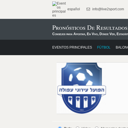
español
info@live2sport.com
Pronósticos De Resultado
Consejos para Apostar, En Vivo, Dónde Ver, Estadís
EVENTOS PRINCIPALES
FÚTBOL
BALON