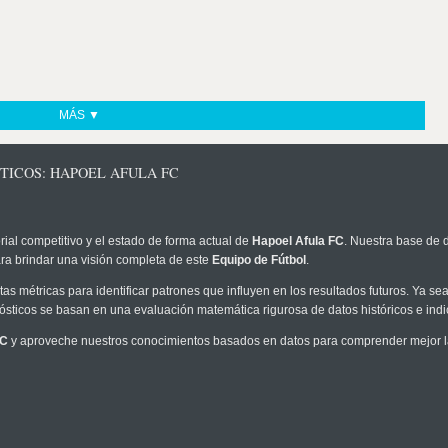
MÁS ▼
TICOS: HAPOEL AFULA FC
rial competitivo y el estado de forma actual de
Hapoel Afula FC
. Nuestra base de d
ra brindar una visión completa de este
Equipo de Fútbol
.
as métricas para identificar patrones que influyen en los resultados futuros. Ya sea 
onósticos se basan en una evaluación matemática rigurosa de datos históricos e ind
FC
y aproveche nuestros conocimientos basados en datos para comprender mejor la p