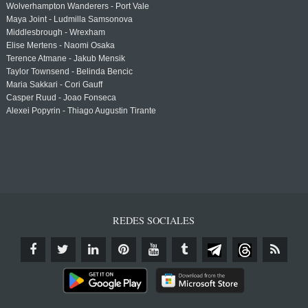
Wolverhampton Wanderers - Port Vale
Maya Joint - Ludmilla Samsonova
Middlesbrough - Wrexham
Elise Mertens - Naomi Osaka
Terence Atmane - Jakub Mensik
Taylor Townsend - Belinda Bencic
Maria Sakkari - Cori Gauff
Casper Ruud - Joao Fonseca
Alexei Popyrin - Thiago Augustin Tirante
REDES SOCIALES