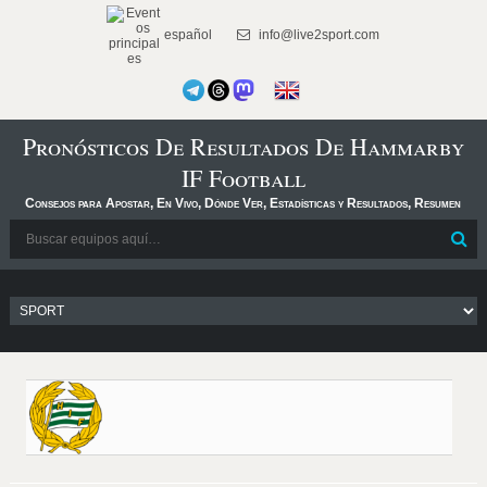
español
info@live2sport.com
Pronósticos De Resultados De Hammarby
IF Football
Consejos para Apostar, En Vivo, Dónde Ver, Estadísticas y Resultados, Resumen