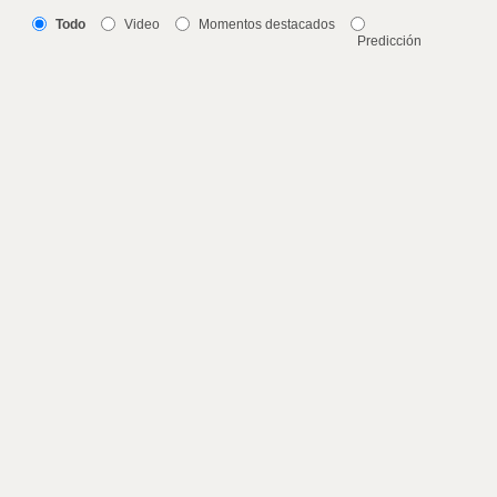
Todo
Video
Momentos destacados
Predicción