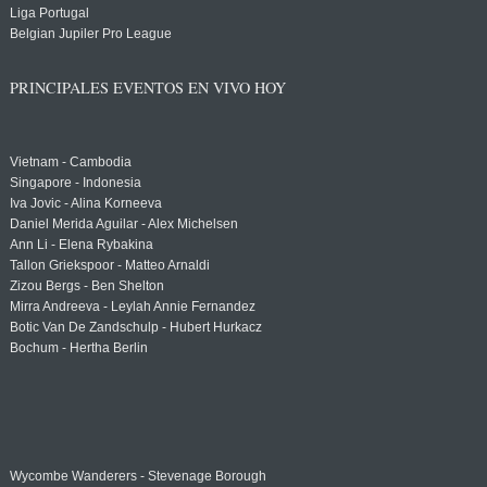
Liga Portugal
Belgian Jupiler Pro League
PRINCIPALES EVENTOS EN VIVO HOY
Vietnam - Cambodia
Singapore - Indonesia
Iva Jovic - Alina Korneeva
Daniel Merida Aguilar - Alex Michelsen
Ann Li - Elena Rybakina
Tallon Griekspoor - Matteo Arnaldi
Zizou Bergs - Ben Shelton
Mirra Andreeva - Leylah Annie Fernandez
Botic Van De Zandschulp - Hubert Hurkacz
Bochum - Hertha Berlin
Wycombe Wanderers - Stevenage Borough