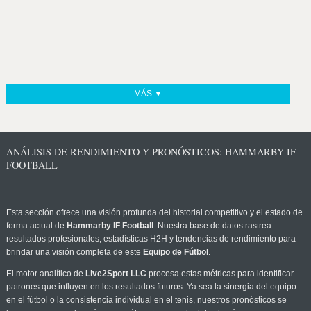
MÁS ▼
ANÁLISIS DE RENDIMIENTO Y PRONÓSTICOS: HAMMARBY IF
FOOTBALL
Esta sección ofrece una visión profunda del historial competitivo y el estado de
forma actual de
Hammarby IF Football
. Nuestra base de datos rastrea
resultados profesionales, estadísticas H2H y tendencias de rendimiento para
brindar una visión completa de este
Equipo de Fútbol
.
El motor analítico de
Live2Sport LLC
procesa estas métricas para identificar
patrones que influyen en los resultados futuros. Ya sea la sinergia del equipo
en el fútbol o la consistencia individual en el tenis, nuestros pronósticos se