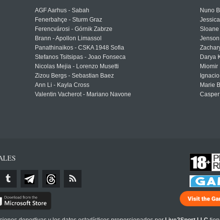
AGF Aarhus - Sabah
Nuno Bo
Fenerbahçe - Sturm Graz
Jessic
Ferencvárosi - Górnik Zabrze
Sloane 
Brann - Apollon Limassol
Jenson
Panathinaikos - CSKA 1948 Sofia
Zachary
Stefanos Tsitsipas - Joao Fonseca
Darya K
Nicolas Mejia - Lorenzo Musetti
Miomir 
Zizou Bergs - Sebastian Baez
Ignacio
Ann Li - Kayla Cross
Marie 
Valentin Vacherot - Mariano Navone
Casper
ALES