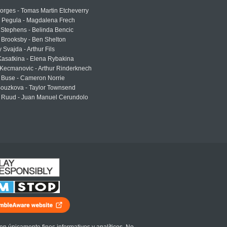
rges - Tomas Martin Etcheverry
a Pegula - Magdalena Frech
Stephens - Belinda Bencic
 Brooksby - Ben Shelton
 Svajda - Arthur Fils
asatkina - Elena Rybakina
Kecmanovic - Arthur Rinderknech
 Buse - Cameron Norrie
Bouzkova - Taylor Townsend
 Ruud - Juan Manuel Cerundolo