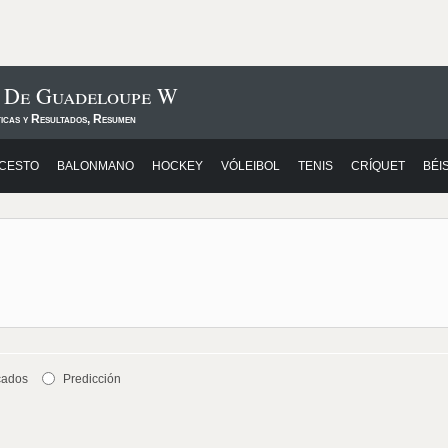
s De Guadeloupe W
ticas y Resultados, Resumen
CESTO
BALONMANO
HOCKEY
VÓLEIBOL
TENIS
CRÍQUET
BÉI
cados
Predicción