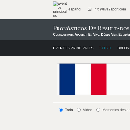
español
info@live2sport.com
Pronósticos De Resultado
Consejos para Apostar, En Vivo, Dónde Ver, Estadís
EVENTOS PRINCIPALES
FÚTBOL
BALON
Todo
Video
Momentos desta