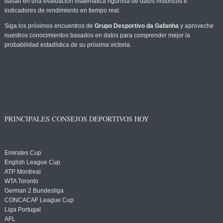
basan en una evaluación matemática rigurosa de datos históricos e
indicadores de rendimiento en tiempo real.
Siga los próximos encuentros de
Grupo Desportivo da Gafanha
y aproveche
nuestros conocimientos basados en datos para comprender mejor la
probabilidad estadística de su próxima victoria.
PRINCIPALES CONSEJOS DEPORTIVOS HOY
Emirates Cup
English League Cup
ATP Montreal
WTA Toronto
German 2 Bundesliga
CONCACAF League Cup
Liga Portugal
AFL