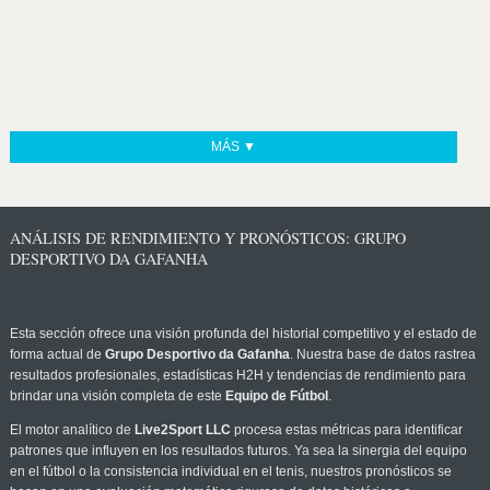
MÁS ▼
ANÁLISIS DE RENDIMIENTO Y PRONÓSTICOS: GRUPO
DESPORTIVO DA GAFANHA
Esta sección ofrece una visión profunda del historial competitivo y el estado de
forma actual de
Grupo Desportivo da Gafanha
. Nuestra base de datos rastrea
resultados profesionales, estadísticas H2H y tendencias de rendimiento para
brindar una visión completa de este
Equipo de Fútbol
.
El motor analítico de
Live2Sport LLC
procesa estas métricas para identificar
patrones que influyen en los resultados futuros. Ya sea la sinergia del equipo
en el fútbol o la consistencia individual en el tenis, nuestros pronósticos se