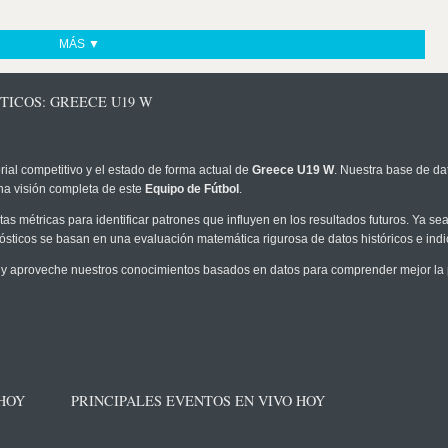
MÁS ▼
TICOS: GREECE U19 W
rial competitivo y el estado de forma actual de
Greece U19 W
. Nuestra base de dat
na visión completa de este
Equipo de Fútbol
.
as métricas para identificar patrones que influyen en los resultados futuros. Ya sea 
onósticos se basan en una evaluación matemática rigurosa de datos históricos e ind
y aproveche nuestros conocimientos basados en datos para comprender mejor la pr
 HOY
PRINCIPALES EVENTOS EN VIVO HOY