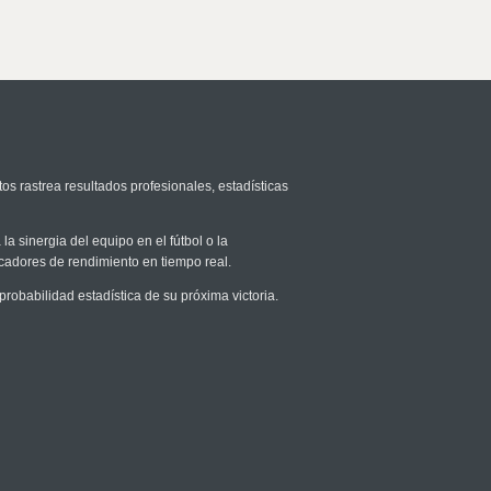
os rastrea resultados profesionales, estadísticas
la sinergia del equipo en el fútbol o la
icadores de rendimiento en tiempo real.
obabilidad estadística de su próxima victoria.