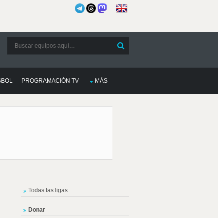
SBOL
PROGRAMACIÓN TV
MÁS
Todas las ligas
Donar