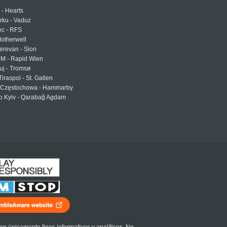
 - Hearts
urku - Vaduz
ec - RFS
otherwell
erevan - Sion
LM - Rapid Wien
uj - Tromsø
Tiraspol - St. Gallen
Częstochowa - Hammarby
 Kyiv - Qarabağ Agdam