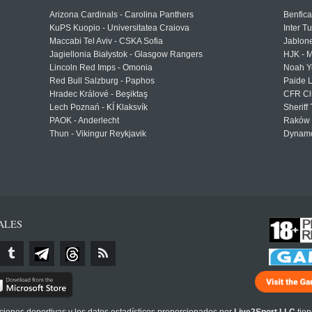
Arizona Cardinals - Carolina Panthers
Benfica
KuPS Kuopio - Universitatea Craiova
Inter T
Maccabi Tel Aviv - CSKA Sofia
Jablon
Jagiellonia Białystok - Glasgow Rangers
HJK - M
Lincoln Red Imps - Omonia
Noah Y
Red Bull Salzburg - Paphos
Paide 
Hradec Králové - Beşiktaş
CFR Cl
Lech Poznań - KÍ Klaksvík
Sheriff 
PAOK - Anderlecht
Raków 
Thun - Vikingur Reykjavik
Dynamo
ALES