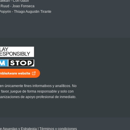
akkari - Cori Gauff
 Ruud - Joao Fonseca
Popyrin - Thiago Augustin Tirante
en únicamente fines informativos y analíticos. No
r favor, juegue de forma responsable y solo con
ganizaciones de apoyo profesional de inmediato.
e Apuestas y Estrategia
|
Términos y condiciones