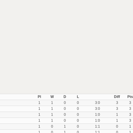
Pl
W
D
L
Diff
Pts
1
1
0
0
3:0
3
3
1
1
0
0
3:0
3
3
1
1
0
0
1:0
1
3
1
1
0
0
1:0
1
3
1
0
1
0
1:1
0
1
1
0
1
0
1:1
0
1