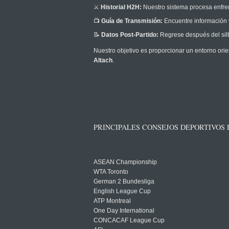
⚔️
Historial H2H:
Nuestro sistema procesa enfrent
📺
Guía de Transmisión:
Encuentre información v
📝
Datos Post-Partido:
Regrese después del silb
Nuestro objetivo es proporcionar un entorno orie
Altach
.
PRINCIPALES CONSEJOS DEPORTIVOS
ASEAN Championship
WTA Toronto
German 2 Bundesliga
English League Cup
ATP Montreal
One Day International
CONCACAF League Cup