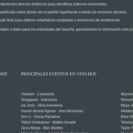
amientos directos históricos para identificar patrones recurrentes.
erificada sobre dónde ver el partido legalmente a través de emisoras oficiales.
ato final para obtener estadísticas completas y resúmenes de rendimiento.
ntado a datos para los entusiastas del deporte, garantizando la información más pr
 HOY
PRINCIPALES EVENTOS EN VIVO HOY
Vietnam - Cambodia
Wycomb
Singapore - Indonesia
Wolver
Iva Jovic - Alina Korneeva
Maya J
Daniel Merida Aguilar - Alex Michelsen
Middle
Ann Li - Elena Rybakina
Elise M
Tallon Griekspoor - Matteo Arnaldi
Terenc
Zizou Bergs - Ben Shelton
Taylor 