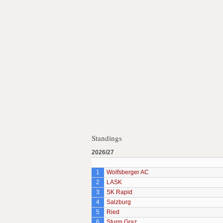
Standings
2026/27
1
Wolfsberger AC
2
LASK
3
SK Rapid
4
Salzburg
5
Ried
6
Sturm Graz