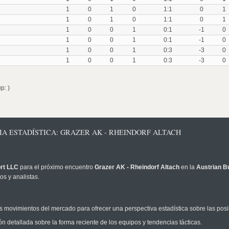
1
0
1
0
1:1
0
1
1
0
1
0
1:1
0
1
1
0
0
1
0:1
-1
0
1
0
0
1
0:1
-1
0
1
0
0
1
0:3
-3
0
1
0
0
1
0:3
-3
0
p: )
CIA ESTADÍSTICA: GRAZER AK - RHEINDORF ALTACH
rt LLC
para el próximo encuentro
Grazer AK - Rheindorf Altach
en la
Austrian B
s y analistas.
 movimientos del mercado para ofrecer una perspectiva estadística sobre las posi
n detallada sobre la forma reciente de los equipos y tendencias tácticas.