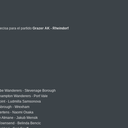
ecisa para el partido
Grazer AK - Rheindorf
e Wanderers - Stevenage Borough
hampton Wanderers - Port Vale
oint - Ludmilla Samsonova
sbrough - Wrexham
ertens - Naomi Osaka
e Atmane - Jakub Mensik
Townsend - Belinda Bencic