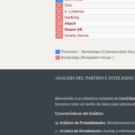
7
Tirol
8
A. Lustenau
9
Hartberg
10
Altach
11
Grazer AK
12
Austria Vienna
Promotion ~ Bundesliga (Championship Grou
Bundesliga (Relegation Group: )
ANÁLISIS DEL PARTIDO E INTELIGEN
Bienvenido a la cobertura completa de
Live2Spo
funciona como un centro de datos para aficionado
Características del Análisis:
📊
Análisis de Probabilidades:
Monitoreamos los
📈
Archivo de Rendimiento:
Acceda a informació