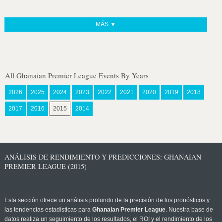
MÁS ▼
All Ghanaian Premier League Events By Years
2026
2025
2024
2023
2022
2021
2020
2019
2018
2017
2016
2015
2014
ANÁLISIS DE RENDIMIENTO Y PREDICCIONES: GHANAIAN
PREMIER LEAGUE (2015)
Esta sección ofrece un análisis profundo de la precisión de los pronósticos y
las tendencias estadísticas para
Ghanaian Premier League
. Nuestra base de
datos realiza un seguimiento de los resultados, el ROI y el rendimiento de los