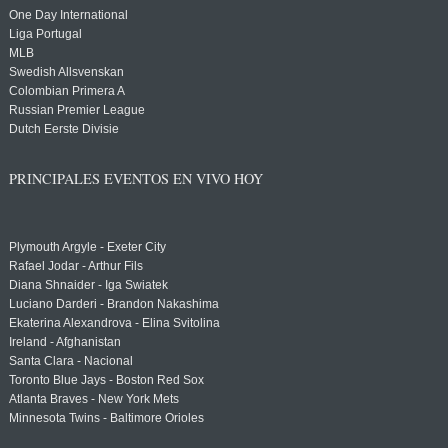
One Day International
Liga Portugal
MLB
Swedish Allsvenskan
Colombian Primera A
Russian Premier League
Dutch Eerste Divisie
PRINCIPALES EVENTOS EN VIVO HOY
Plymouth Argyle - Exeter City
Rafael Jodar - Arthur Fils
Diana Shnaider - Iga Swiatek
Luciano Darderi - Brandon Nakashima
Ekaterina Alexandrova - Elina Svitolina
Ireland - Afghanistan
Santa Clara - Nacional
Toronto Blue Jays - Boston Red Sox
Atlanta Braves - New York Mets
Minnesota Twins - Baltimore Orioles