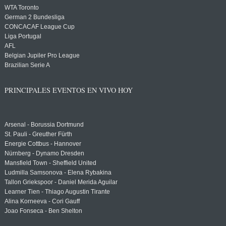
WTA Toronto
German 2 Bundesliga
CONCACAF League Cup
Liga Portugal
AFL
Belgian Jupiler Pro League
Brazilian Serie A
PRINCIPALES EVENTOS EN VIVO HOY
Arsenal - Borussia Dortmund
St. Pauli - Greuther Fürth
Energie Cottbus - Hannover
Nürnberg - Dynamo Dresden
Mansfield Town - Sheffield United
Ludmilla Samsonova - Elena Rybakina
Tallon Griekspoor - Daniel Merida Aguilar
Learner Tien - Thiago Augustin Tirante
Alina Korneeva - Cori Gauff
Joao Fonseca - Ben Shelton