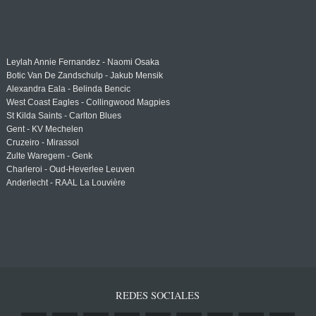
Leylah Annie Fernandez - Naomi Osaka
Botic Van De Zandschulp - Jakub Mensik
Alexandra Eala - Belinda Bencic
West Coast Eagles - Collingwood Magpies
St Kilda Saints - Carlton Blues
Gent - KV Mechelen
Cruzeiro - Mirassol
Zulte Waregem - Genk
Charleroi - Oud-Heverlee Leuven
Anderlecht - RAAL La Louvière
REDES SOCIALES