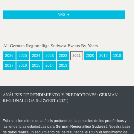
MÁS ▼
All German Regionalliga Sudwest Events By Years
2026
2025
2024
2023
2022
2021
2020
2019
2018
2017
2016
2015
2014
2013
ANÁLISIS DE RENDIMIENTO Y PREDICCIONES: GERMAN
REGIONALLIGA SUDWEST (2021)
Esta sección ofrece un análisis profundo de la precisión de los pronósticos y
las tendencias estadísticas para
German Regionalliga Sudwest
. Nuestra base
de datos realiza un seguimiento de los resultados, el ROI y el rendimiento de