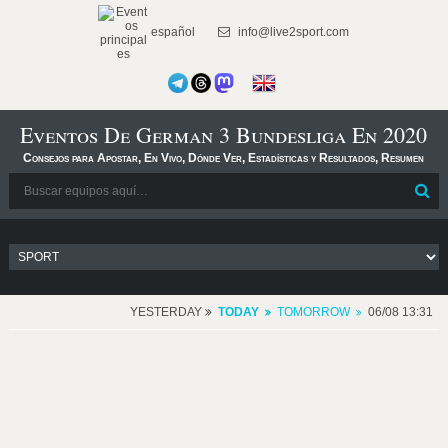
español
info@live2sport.com
Eventos De German 3 Bundesliga En 2020
Consejos para Apostar, En Vivo, Dónde Ver, Estadísticas y Resultados, Resumen
YESTERDAY
TODAY
TOMORROW
06/08 13:31