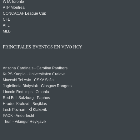
WTA Toronto
ATP Montreal
CONCACAF League Cup
CFL
AFL
MLB
PRINCIPALES EVENTOS EN VIVO HOY
Arizona Cardinals - Carolina Panthers
KuPS Kuopio - Universitatea Craiova
Maccabi Tel Aviv - CSKA Sofia
Jagiellonia Białystok - Glasgow Rangers
Lincoln Red Imps - Omonia
Red Bull Salzburg - Paphos
Hradec Králové - Beşiktaş
Lech Poznań - KÍ Klaksvík
PAOK - Anderlecht
Thun - Vikingur Reykjavik