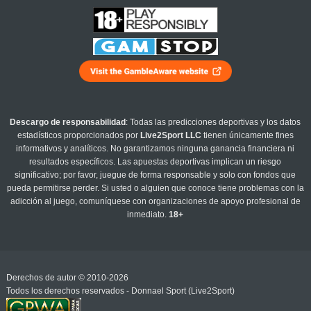
Descargo de responsabilidad
: Todas las predicciones deportivas y los datos
estadísticos proporcionados por
Live2Sport LLC
tienen únicamente fines
informativos y analíticos. No garantizamos ninguna ganancia financiera ni
resultados específicos. Las apuestas deportivas implican un riesgo
significativo; por favor, juegue de forma responsable y solo con fondos que
pueda permitirse perder. Si usted o alguien que conoce tiene problemas con la
adicción al juego, comuníquese con organizaciones de apoyo profesional de
inmediato.
18+
Derechos de autor © 2010-2026
Todos los derechos reservados - Donnael Sport (Live2Sport)