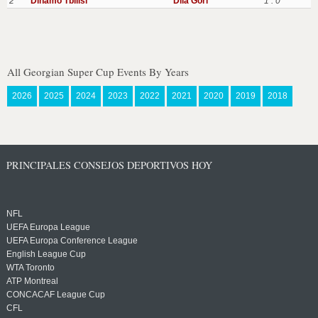
2
Dinamo Tbilisi
Dila Gori
1 : 0
All Georgian Super Cup Events By Years
2026
2025
2024
2023
2022
2021
2020
2019
2018
PRINCIPALES CONSEJOS DEPORTIVOS HOY
NFL
UEFA Europa League
UEFA Europa Conference League
English League Cup
WTA Toronto
ATP Montreal
CONCACAF League Cup
CFL