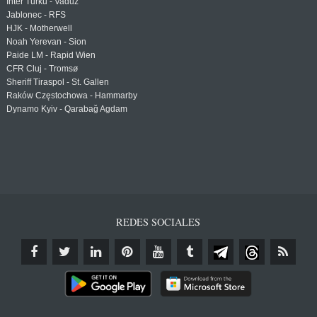
Inter Turku - Vaduz
Jablonec - RFS
HJK - Motherwell
Noah Yerevan - Sion
Paide LM - Rapid Wien
CFR Cluj - Tromsø
Sheriff Tiraspol - St. Gallen
Raków Częstochowa - Hammarby
Dynamo Kyiv - Qarabağ Agdam
REDES SOCIALES