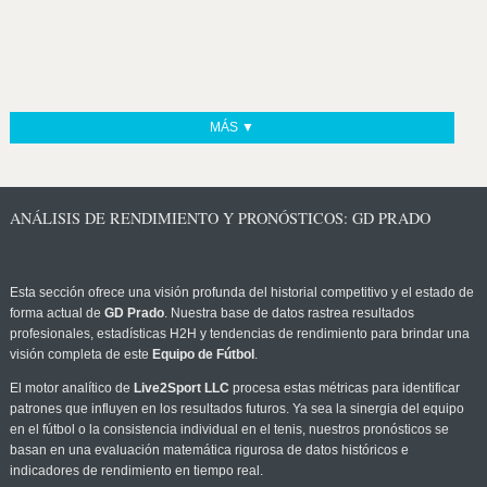
MÁS ▼
ANÁLISIS DE RENDIMIENTO Y PRONÓSTICOS: GD PRADO
Esta sección ofrece una visión profunda del historial competitivo y el estado de
forma actual de
GD Prado
. Nuestra base de datos rastrea resultados
profesionales, estadísticas H2H y tendencias de rendimiento para brindar una
visión completa de este
Equipo de Fútbol
.
El motor analítico de
Live2Sport LLC
procesa estas métricas para identificar
patrones que influyen en los resultados futuros. Ya sea la sinergia del equipo
en el fútbol o la consistencia individual en el tenis, nuestros pronósticos se
basan en una evaluación matemática rigurosa de datos históricos e
indicadores de rendimiento en tiempo real.