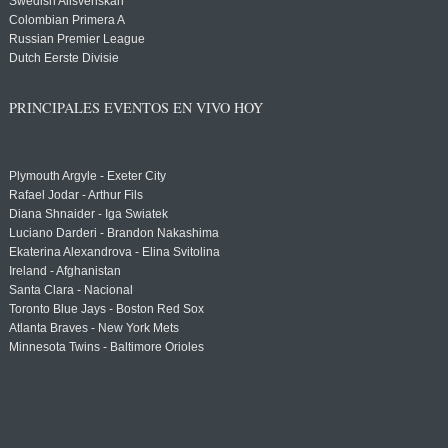
Swedish Allsvenskan
Colombian Primera A
Russian Premier League
Dutch Eerste Divisie
PRINCIPALES EVENTOS EN VIVO HOY
Plymouth Argyle - Exeter City
Rafael Jodar - Arthur Fils
Diana Shnaider - Iga Swiatek
Luciano Darderi - Brandon Nakashima
Ekaterina Alexandrova - Elina Svitolina
Ireland - Afghanistan
Santa Clara - Nacional
Toronto Blue Jays - Boston Red Sox
Atlanta Braves - New York Mets
Minnesota Twins - Baltimore Orioles