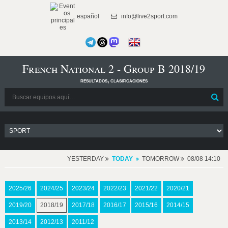
español
info@live2sport.com
French National 2 - Group B 2018/19
resultados, clasificaciones
YESTERDAY
TODAY
TOMORROW
08/08 14:10
2025/26
2024/25
2023/24
2022/23
2021/22
2020/21
2019/20
2018/19
2017/18
2016/17
2015/16
2014/15
2013/14
2012/13
2011/12