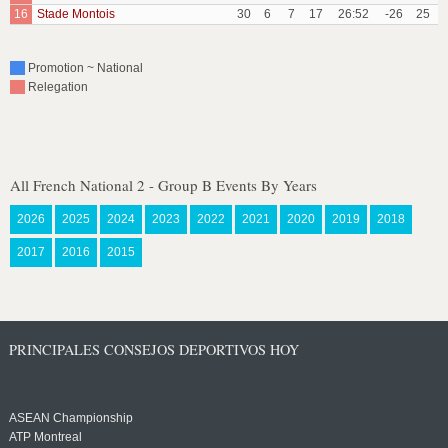
16
Stade Montois
30
6
7
17
26:52
-26
25
Promotion ~ National
Relegation
All French National 2 - Group B Events By Years
2026
2025
2024
2023
2022
2021
2020
2019
2018
2017
2016
2015
PRINCIPALES CONSEJOS DEPORTIVOS HOY
ASEAN Championship
ATP Montreal