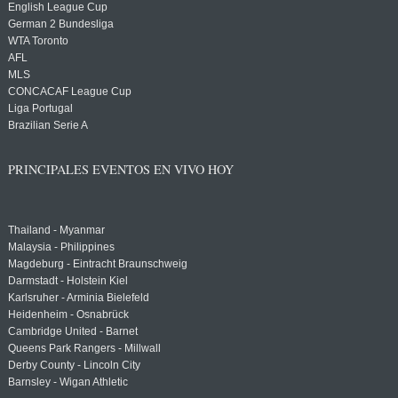
English League Cup
German 2 Bundesliga
WTA Toronto
AFL
MLS
CONCACAF League Cup
Liga Portugal
Brazilian Serie A
PRINCIPALES EVENTOS EN VIVO HOY
Thailand - Myanmar
Malaysia - Philippines
Magdeburg - Eintracht Braunschweig
Darmstadt - Holstein Kiel
Karlsruher - Arminia Bielefeld
Heidenheim - Osnabrück
Cambridge United - Barnet
Queens Park Rangers - Millwall
Derby County - Lincoln City
Barnsley - Wigan Athletic