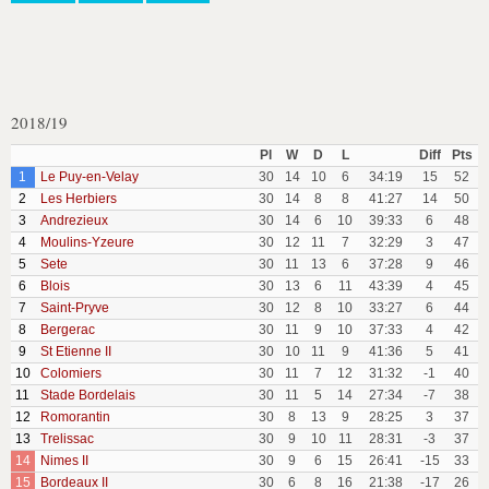
2018/19
Pl
W
D
L
Diff
Pts
1
Le Puy-en-Velay
30
14
10
6
34:19
15
52
2
Les Herbiers
30
14
8
8
41:27
14
50
3
Andrezieux
30
14
6
10
39:33
6
48
4
Moulins-Yzeure
30
12
11
7
32:29
3
47
5
Sete
30
11
13
6
37:28
9
46
6
Blois
30
13
6
11
43:39
4
45
7
Saint-Pryve
30
12
8
10
33:27
6
44
8
Bergerac
30
11
9
10
37:33
4
42
9
St Etienne II
30
10
11
9
41:36
5
41
10
Colomiers
30
11
7
12
31:32
-1
40
11
Stade Bordelais
30
11
5
14
27:34
-7
38
12
Romorantin
30
8
13
9
28:25
3
37
13
Trelissac
30
9
10
11
28:31
-3
37
14
Nimes II
30
9
6
15
26:41
-15
33
15
Bordeaux II
30
6
8
16
21:38
-17
26