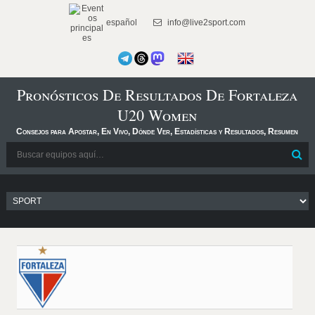
español
info@live2sport.com
Pronósticos De Resultados De Fortaleza
U20 Women
Consejos para Apostar, En Vivo, Dónde Ver, Estadísticas y Resultados, Resumen