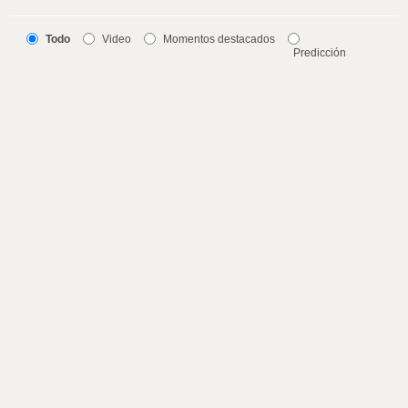
Todo
Video
Momentos destacados
Predicción