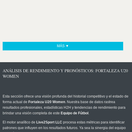
MÁS ▼
ANÁLISIS DE RENDIMIENTO Y PRONÓSTICOS: FORTALEZA U20
WOMEN
Esta sección ofrece una visión profunda del historial competitivo y el estado de
forma actual de
Fortaleza U20 Women
. Nuestra base de datos rastrea
resultados profesionales, estadísticas H2H y tendencias de rendimiento para
brindar una visión completa de este
Equipo de Fútbol
.
El motor analítico de
Live2Sport LLC
procesa estas métricas para identificar
patrones que influyen en los resultados futuros. Ya sea la sinergia del equipo