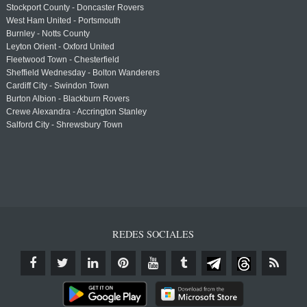
Stockport County - Doncaster Rovers
West Ham United - Portsmouth
Burnley - Notts County
Leyton Orient - Oxford United
Fleetwood Town - Chesterfield
Sheffield Wednesday - Bolton Wanderers
Cardiff City - Swindon Town
Burton Albion - Blackburn Rovers
Crewe Alexandra - Accrington Stanley
Salford City - Shrewsbury Town
REDES SOCIALES