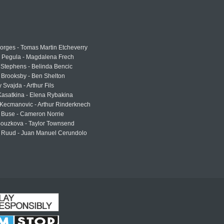
rges - Tomas Martin Etcheverry
a Pegula - Magdalena Frech
Stephens - Belinda Bencic
 Brooksby - Ben Shelton
 Svajda - Arthur Fils
asatkina - Elena Rybakina
Kecmanovic - Arthur Rinderknech
 Buse - Cameron Norrie
Bouzkova - Taylor Townsend
 Ruud - Juan Manuel Cerundolo