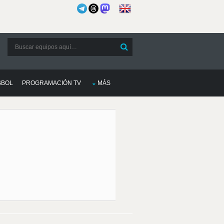
SBOL
PROGRAMACIÓN TV
MÁS