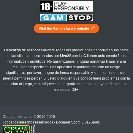
Descargo de responsabilidad
: Todas las predicciones deportivas y los datos
estadísticos proporcionados por
Live2Sport LLC
tienen únicamente fines
informativos y analíticos. No garantizamos ninguna ganancia financiera ni
resultados específicos. Las apuestas deportivas implican un riesgo
significativo; por favor, juegue de forma responsable y solo con fondos que
pueda permitirse perder. Si usted o alguien que conoce tiene problemas con la
adicción al juego, comuníquese con organizaciones de apoyo profesional de
inmediato.
18+
Derechos de autor © 2010-2026
Todos los derechos reservados - Donnael Sport (Live2Sport)