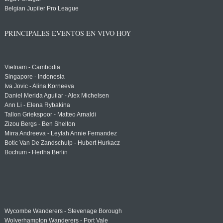
Belgian Jupiler Pro League
PRINCIPALES EVENTOS EN VIVO HOY
Vietnam - Cambodia
Singapore - Indonesia
Iva Jovic - Alina Korneeva
Daniel Merida Aguilar - Alex Michelsen
Ann Li - Elena Rybakina
Tallon Griekspoor - Matteo Arnaldi
Zizou Bergs - Ben Shelton
Mirra Andreeva - Leylah Annie Fernandez
Botic Van De Zandschulp - Hubert Hurkacz
Bochum - Hertha Berlin
Wycombe Wanderers - Stevenage Borough
Wolverhampton Wanderers - Port Vale