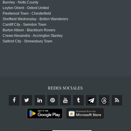
Burnley - Notts County
Leyton Orient - Oxford United
Fleetwood Town - Chesterfield
Sheffield Wednesday - Bolton Wanderers
Cardiff City - Swindon Town
Burton Albion - Blackburn Rovers
Crewe Alexandra - Accrington Stanley
Salford City - Shrewsbury Town
REDES SOCIALES