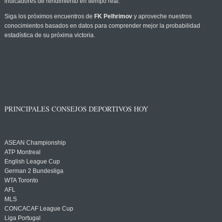
indicadores de rendimiento en tiempo real.
Siga los próximos encuentros de
FK Pelhrimov
y aproveche nuestros
conocimientos basados en datos para comprender mejor la probabilidad
estadística de su próxima victoria.
PRINCIPALES CONSEJOS DEPORTIVOS HOY
ASEAN Championship
ATP Montreal
English League Cup
German 2 Bundesliga
WTA Toronto
AFL
MLS
CONCACAF League Cup
Liga Portugal