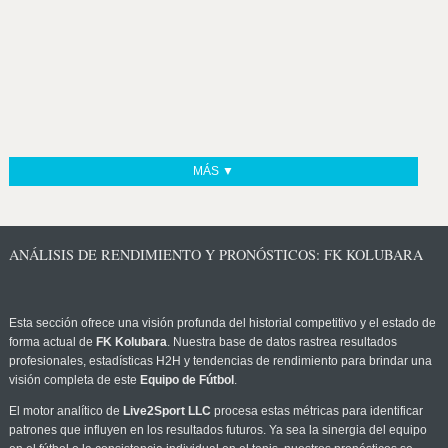
MÁS ▼
ANÁLISIS DE RENDIMIENTO Y PRONÓSTICOS: FK KOLUBARA
Esta sección ofrece una visión profunda del historial competitivo y el estado de
forma actual de
FK Kolubara
. Nuestra base de datos rastrea resultados
profesionales, estadísticas H2H y tendencias de rendimiento para brindar una
visión completa de este
Equipo de Fútbol
.
El motor analítico de
Live2Sport LLC
procesa estas métricas para identificar
patrones que influyen en los resultados futuros. Ya sea la sinergia del equipo