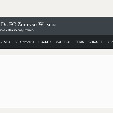
s De FC Zhetysu Women
ticas y Resultados, Resumen
CESTO
BALONMANO
HOCKEY
VÓLEIBOL
TENIS
CRÍQUET
BÉI