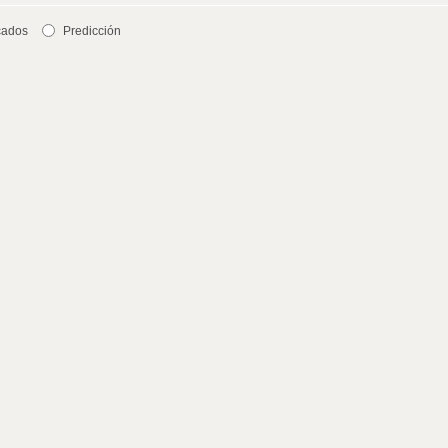
cados
Predicción