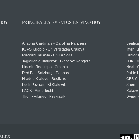
 HOY
PRINCIPALES EVENTOS EN VIVO HOY
Arizona Cardinals - Carolina Panthers
Benfica
KuPS Kuopio - Universitatea Craiova
Inter T
Maccabi Tel Aviv - CSKA Sofia
Jablon
Jagiellonia Białystok - Glasgow Rangers
HJK - M
Lincoln Red Imps - Omonia
Noah Y
Red Bull Salzburg - Paphos
Paide 
Hradec Králové - Beşiktaş
CFR Cl
Lech Poznań - KÍ Klaksvík
Sheriff 
PAOK - Anderlecht
Raków 
Thun - Vikingur Reykjavik
Dynamo
ALES