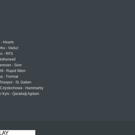
 - Hearts
urku - Vaduz
ec - RFS
otherwell
erevan - Sion
LM - Rapid Wien
uj - Tromsø
Tiraspol - St. Gallen
Częstochowa - Hammarby
 Kyiv - Qarabağ Agdam