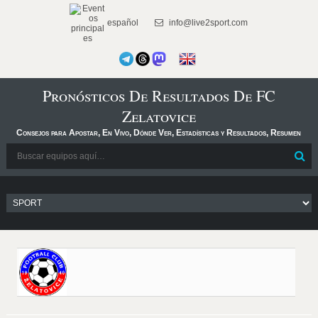
español
info@live2sport.com
Pronósticos De Resultados De FC
Zelatovice
Consejos para Apostar, En Vivo, Dónde Ver, Estadísticas y Resultados, Resumen