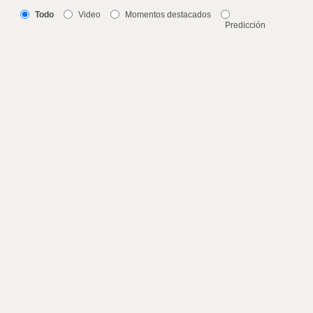
Todo
Video
Momentos destacados
Predicción