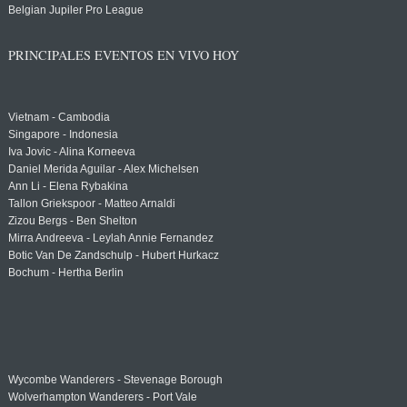
Belgian Jupiler Pro League
PRINCIPALES EVENTOS EN VIVO HOY
Vietnam - Cambodia
Singapore - Indonesia
Iva Jovic - Alina Korneeva
Daniel Merida Aguilar - Alex Michelsen
Ann Li - Elena Rybakina
Tallon Griekspoor - Matteo Arnaldi
Zizou Bergs - Ben Shelton
Mirra Andreeva - Leylah Annie Fernandez
Botic Van De Zandschulp - Hubert Hurkacz
Bochum - Hertha Berlin
Wycombe Wanderers - Stevenage Borough
Wolverhampton Wanderers - Port Vale