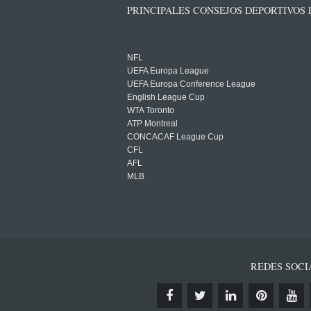
PRINCIPALES CONSEJOS DEPORTIVOS
NFL
UEFA Europa League
UEFA Europa Conference League
English League Cup
WTA Toronto
ATP Montreal
CONCACAF League Cup
CFL
AFL
MLB
REDES SOCI