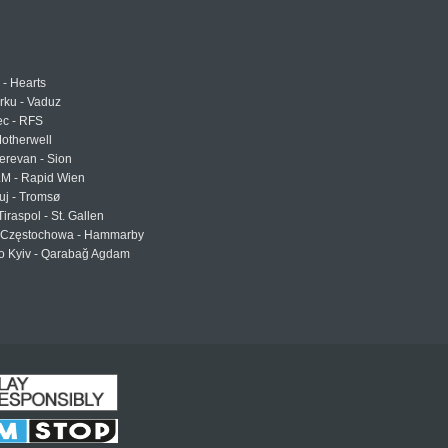
 - Hearts
urku - Vaduz
ec - RFS
otherwell
erevan - Sion
LM - Rapid Wien
uj - Tromsø
Tiraspol - St. Gallen
Częstochowa - Hammarby
 Kyiv - Qarabağ Agdam