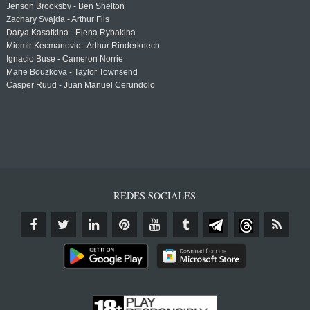
Jenson Brooksby - Ben Shelton
Zachary Svajda - Arthur Fils
Darya Kasatkina - Elena Rybakina
Miomir Kecmanovic - Arthur Rinderknech
Ignacio Buse - Cameron Norrie
Marie Bouzkova - Taylor Townsend
Casper Ruud - Juan Manuel Cerundolo
REDES SOCIALES