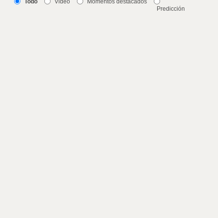
Todo
Video
Momentos destacados
Predicción