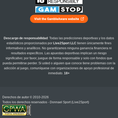
Descargo de responsabilidad
: Todas las predicciones deportivas y los datos
estadísticos proporcionados por
Live2Sport LLC
tienen únicamente fines
informativos y analíticos. No garantizamos ninguna ganancia financiera ni
resultados específicos. Las apuestas deportivas implican un riesgo
significativo; por favor, juegue de forma responsable y solo con fondos que
pueda permitirse perder. Si usted o alguien que conoce tiene problemas con la
adicción al juego, comuníquese con organizaciones de apoyo profesional de
inmediato.
18+
Derechos de autor © 2010-2026
Todos los derechos reservados - Donnael Sport (Live2Sport)