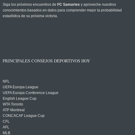
Siga los próximos encuentros de
FC Samartex
y aproveche nuestros
conocimientos basados en datos para comprender mejor la probabilidad
estadística de su próxima victoria.
PRINCIPALES CONSEJOS DEPORTIVOS HOY
NFL
UEFA Europa League
UEFA Europa Conference League
English League Cup
WTA Toronto
ATP Montreal
CONCACAF League Cup
CFL
AFL
MLB