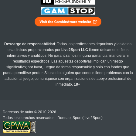
Descargo de responsabilidad
: Todas las predicciones deportivas y los datos
estadísticos proporcionados por
Live2Sport LLC
tienen únicamente fines
informativos y analíticos. No garantizamos ninguna ganancia financiera ni
resultados específicos. Las apuestas deportivas implican un riesgo
significativo; por favor, juegue de forma responsable y solo con fondos que
pueda permitirse perder. Si usted o alguien que conoce tiene problemas con la
adicción al juego, comuníquese con organizaciones de apoyo profesional de
inmediato.
18+
Derechos de autor © 2010-2026
Todos los derechos reservados - Donnael Sport (Live2Sport)