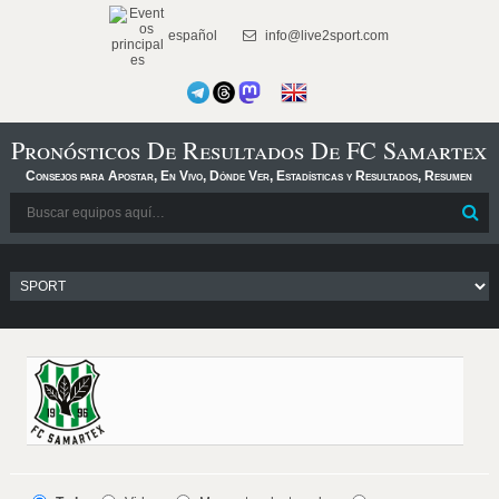
español
info@live2sport.com
Pronósticos De Resultados De FC Samartex
Consejos para Apostar, En Vivo, Dónde Ver, Estadísticas y Resultados, Resumen