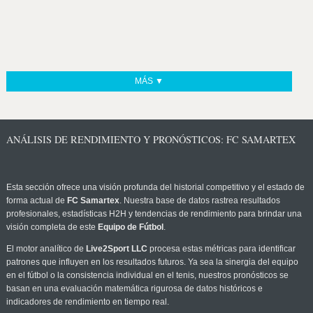
MÁS ▼
ANÁLISIS DE RENDIMIENTO Y PRONÓSTICOS: FC SAMARTEX
Esta sección ofrece una visión profunda del historial competitivo y el estado de
forma actual de
FC Samartex
. Nuestra base de datos rastrea resultados
profesionales, estadísticas H2H y tendencias de rendimiento para brindar una
visión completa de este
Equipo de Fútbol
.
El motor analítico de
Live2Sport LLC
procesa estas métricas para identificar
patrones que influyen en los resultados futuros. Ya sea la sinergia del equipo
en el fútbol o la consistencia individual en el tenis, nuestros pronósticos se
basan en una evaluación matemática rigurosa de datos históricos e
indicadores de rendimiento en tiempo real.