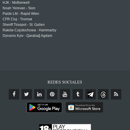
HJK - Motherwell
Noah Yerevan - Sion
Paide LM - Rapid Wien
CFR Cluj - Tromsø
Sheriff Tiraspol - St. Gallen
Raków Częstochowa - Hammarby
Dynamo Kyiv - Qarabağ Agdam
REDES SOCIALES