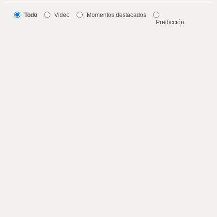
Todo
Video
Momentos destacados
Predicción