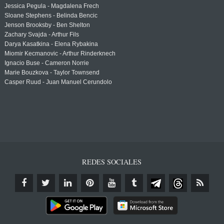
Jessica Pegula - Magdalena Frech
Sloane Stephens - Belinda Bencic
Jenson Brooksby - Ben Shelton
Zachary Svajda - Arthur Fils
Darya Kasatkina - Elena Rybakina
Miomir Kecmanovic - Arthur Rinderknech
Ignacio Buse - Cameron Norrie
Marie Bouzkova - Taylor Townsend
Casper Ruud - Juan Manuel Cerundolo
REDES SOCIALES