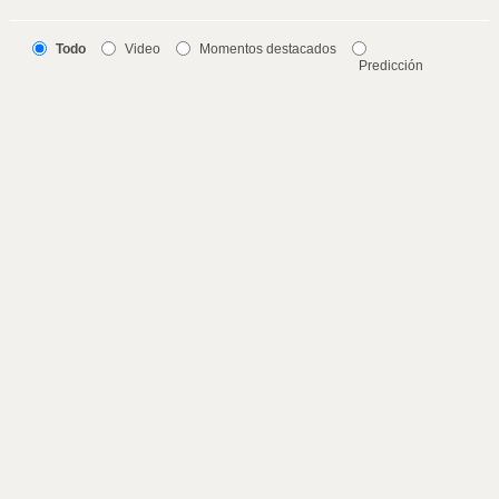
Todo
Video
Momentos destacados
Predicción