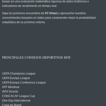
basan en una evaluación matemática rigurosa de datos históricos e
indicadores de rendimiento en tiempo real.
Siga los próximos encuentros de
FC Khust
y aproveche nuestros
conocimientos basados en datos para comprender mejor la probabilidad
estadística de su próxima victoria.
PRINCIPALES CONSEJOS DEPORTIVOS HOY
UEFA Champions League
UEFA Europa League
UEFA Europa Conference League
ATP Montreal
WTA Toronto
CONCACAF League Cup
One Day International
Copa do Brasil