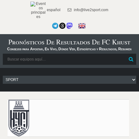
español
info@live2sport.com
Pronósticos De Resultados De FC Khust
Consejos para Apostar, En Vivo, Dónde Ver, Estadísticas y Resultados, Resumen