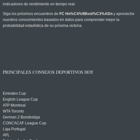
indicadores de rendimiento en tiempo real.
Siga los próximos encuentros de
FC Hn%C4%9Bvot%C3%ADn
y aproveche
nuestros conocimientos basados en datos para comprender mejor la
probabilidad estadística de su próxima victoria.
PRINCIPALES CONSEJOS DEPORTIVOS HOY
Emirates Cup
English League Cup
ATP Montreal
WTA Toronto
German 2 Bundesliga
CONCACAF League Cup
Liga Portugal
AFL