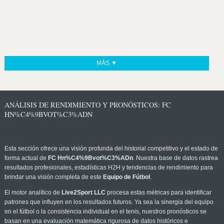
MÁS ▼
ANÁLISIS DE RENDIMIENTO Y PRONÓSTICOS: FC
HN%C4%9BVOT%C3%ADN
Esta sección ofrece una visión profunda del historial competitivo y el estado de
forma actual de
FC Hn%C4%9Bvot%C3%ADn
. Nuestra base de datos rastrea
resultados profesionales, estadísticas H2H y tendencias de rendimiento para
brindar una visión completa de este
Equipo de Fútbol
.
El motor analítico de
Live2Sport LLC
procesa estas métricas para identificar
patrones que influyen en los resultados futuros. Ya sea la sinergia del equipo
en el fútbol o la consistencia individual en el tenis, nuestros pronósticos se
basan en una evaluación matemática rigurosa de datos históricos e