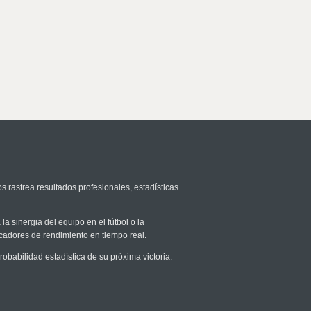
s rastrea resultados profesionales, estadísticas
la sinergia del equipo en el fútbol o la
icadores de rendimiento en tiempo real.
babilidad estadística de su próxima victoria.