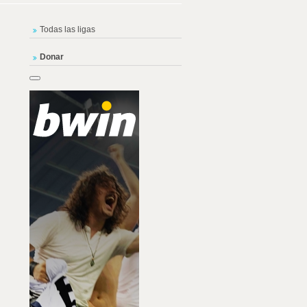
Todas las ligas
Donar