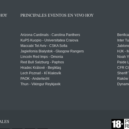
 HOY
PRINCIPALES EVENTOS EN VIVO HOY
Arizona Cardinals - Carolina Panthers
Benfica
KuPS Kuopio - Universitatea Craiova
Inter T
Maccabi Tel Aviv - CSKA Sofia
Jablon
Jagiellonia Białystok - Glasgow Rangers
HJK - M
Lincoln Red Imps - Omonia
Noah Y
Red Bull Salzburg - Paphos
Paide 
Hradec Králové - Beşiktaş
CFR Cl
Lech Poznań - KÍ Klaksvík
Sheriff 
PAOK - Anderlecht
Raków 
Thun - Vikingur Reykjavik
Dynamo
ALES