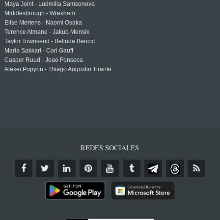
Maya Joint - Ludmilla Samsonova
Middlesbrough - Wrexham
Elise Mertens - Naomi Osaka
Terence Atmane - Jakub Mensik
Taylor Townsend - Belinda Bencic
Maria Sakkari - Cori Gauff
Casper Ruud - Joao Fonseca
Alexei Popyrin - Thiago Augustin Tirante
REDES SOCIALES