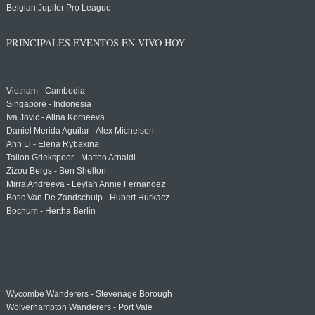
Belgian Jupiler Pro League
PRINCIPALES EVENTOS EN VIVO HOY
Vietnam - Cambodia
Singapore - Indonesia
Iva Jovic - Alina Korneeva
Daniel Merida Aguilar - Alex Michelsen
Ann Li - Elena Rybakina
Tallon Griekspoor - Matteo Arnaldi
Zizou Bergs - Ben Shelton
Mirra Andreeva - Leylah Annie Fernandez
Botic Van De Zandschulp - Hubert Hurkacz
Bochum - Hertha Berlin
Wycombe Wanderers - Stevenage Borough
Wolverhampton Wanderers - Port Vale