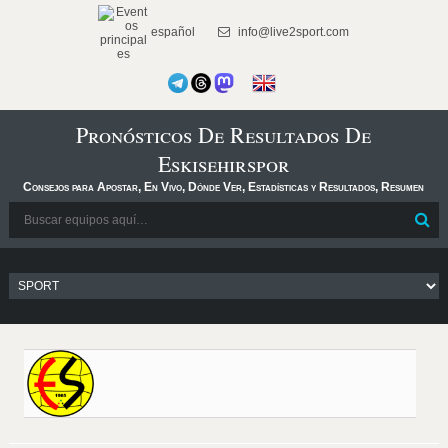
español
info@live2sport.com
Pronósticos De Resultados De
Eskisehirspor
Consejos para Apostar, En Vivo, Dónde Ver, Estadísticas y Resultados, Resumen