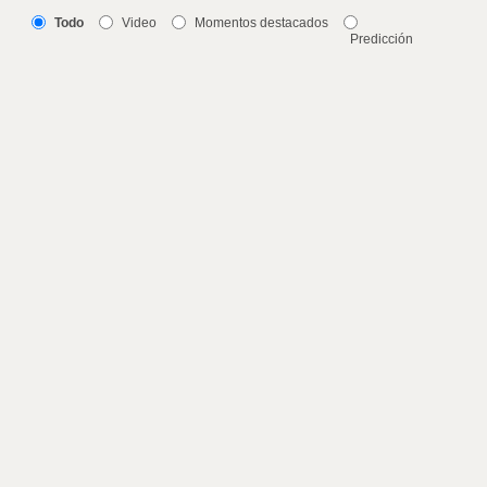
Todo
Video
Momentos destacados
Predicción