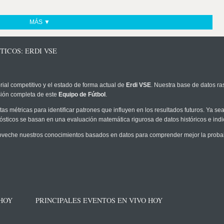
MÁS ▼
TICOS: ERDI VSE
rial competitivo y el estado de forma actual de
Erdi VSE
. Nuestra base de datos ra
sión completa de este
Equipo de Fútbol
.
as métricas para identificar patrones que influyen en los resultados futuros. Ya sea 
onósticos se basan en una evaluación matemática rigurosa de datos históricos e ind
veche nuestros conocimientos basados en datos para comprender mejor la probabil
 HOY
PRINCIPALES EVENTOS EN VIVO HOY