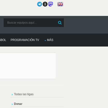
SBOL
PROGRAMACIÓN TV
MÁS
Todas las ligas
Donar