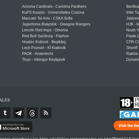
Arizona Cardinals - Carolina Panthers
Benfica
KuPS Kuopio - Universitatea Craiova
Inter T
Maccabi Tel Aviv - CSKA Sofia
Jablon
Jagiellonia Białystok - Glasgow Rangers
HJK - M
Lincoln Red Imps - Omonia
Noah Y
Red Bull Salzburg - Paphos
Paide 
Hradec Králové - Beşiktaş
CFR Cl
Lech Poznań - KÍ Klaksvík
Sheriff 
PAOK - Anderlecht
Raków 
Thun - Vikingur Reykjavik
Dynamo
ALES