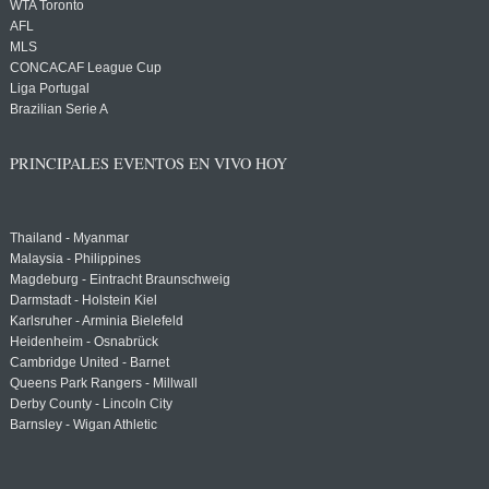
WTA Toronto
AFL
MLS
CONCACAF League Cup
Liga Portugal
Brazilian Serie A
PRINCIPALES EVENTOS EN VIVO HOY
Thailand - Myanmar
Malaysia - Philippines
Magdeburg - Eintracht Braunschweig
Darmstadt - Holstein Kiel
Karlsruher - Arminia Bielefeld
Heidenheim - Osnabrück
Cambridge United - Barnet
Queens Park Rangers - Millwall
Derby County - Lincoln City
Barnsley - Wigan Athletic