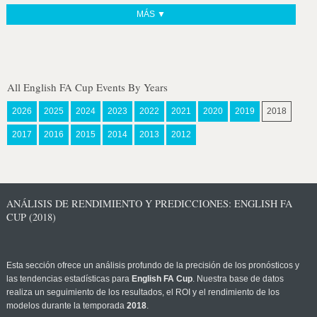
MÁS ▼
All English FA Cup Events By Years
2026
2025
2024
2023
2022
2021
2020
2019
2018
2017
2016
2015
2014
2013
2012
ANÁLISIS DE RENDIMIENTO Y PREDICCIONES: ENGLISH FA
CUP (2018)
Esta sección ofrece un análisis profundo de la precisión de los pronósticos y
las tendencias estadísticas para
English FA Cup
. Nuestra base de datos
realiza un seguimiento de los resultados, el ROI y el rendimiento de los
modelos durante la temporada
2018
.