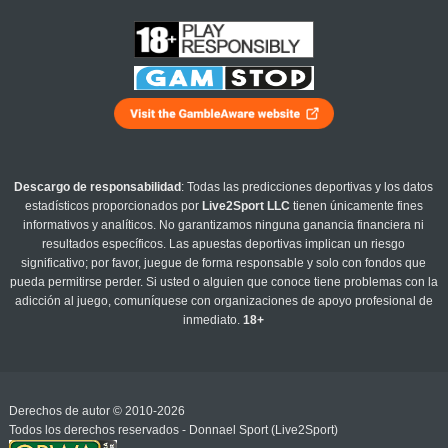
Descargo de responsabilidad
: Todas las predicciones deportivas y los datos
estadísticos proporcionados por
Live2Sport LLC
tienen únicamente fines
informativos y analíticos. No garantizamos ninguna ganancia financiera ni
resultados específicos. Las apuestas deportivas implican un riesgo
significativo; por favor, juegue de forma responsable y solo con fondos que
pueda permitirse perder. Si usted o alguien que conoce tiene problemas con la
adicción al juego, comuníquese con organizaciones de apoyo profesional de
inmediato.
18+
Derechos de autor © 2010-2026
Todos los derechos reservados - Donnael Sport (Live2Sport)