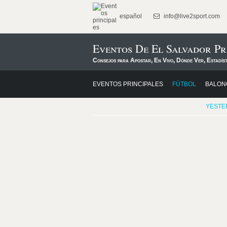
español
info@live2sport.com
Eventos De El Salvador Pr
Consejos para Apostar, En Vivo, Dónde Ver, Estadís
EVENTOS PRINCIPALES
FÚTBOL
BALON
YESTE