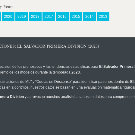
y Years
2020
2019
2018
2017
2016
2015
2014
2013
IONES: EL SALVADOR PRIMERA DIVISION (2023)
ecisión de los pronósticos y las tendencias estadísticas para
El Salvador Primera 
imiento de los modelos durante la temporada
2023
.
timaciones de ML" y "Cuotas en Descenso" para identificar patrones dentro de
El
as en algoritmos, nuestros datos se basan en una evaluación matemática rigurosa
imera Division
y aproveche nuestros análisis basados en datos para comprender me