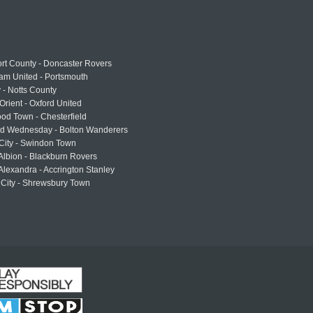
rt County - Doncaster Rovers
am United - Portsmouth
 - Notts County
Orient - Oxford United
od Town - Chesterfield
eld Wednesday - Bolton Wanderers
 City - Swindon Town
Albion - Blackburn Rovers
lexandra - Accrington Stanley
 City - Shrewsbury Town