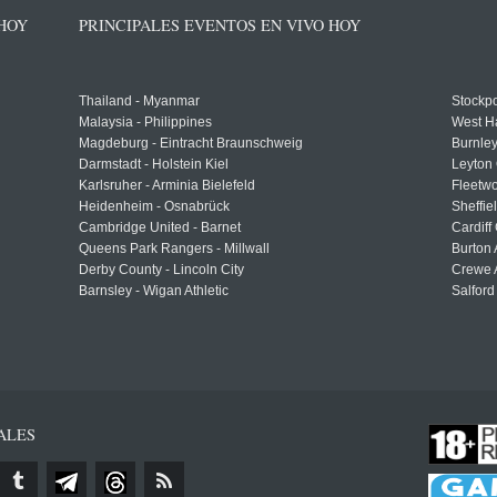
 HOY
PRINCIPALES EVENTOS EN VIVO HOY
Thailand - Myanmar
Stockpo
Malaysia - Philippines
West H
Magdeburg - Eintracht Braunschweig
Burnley
Darmstadt - Holstein Kiel
Leyton 
Karlsruher - Arminia Bielefeld
Fleetwo
Heidenheim - Osnabrück
Sheffi
Cambridge United - Barnet
Cardiff
Queens Park Rangers - Millwall
Burton 
Derby County - Lincoln City
Crewe A
Barnsley - Wigan Athletic
Salford
ALES