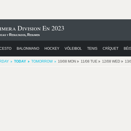
imera Division En 2023
ticas y Resultados, Resumen
CESTO
BALONMANO
HOCKEY
VÓLEIBOL
TENIS
CRÍQUET
BÉI
RDAY
TODAY
TOMORROW
10/08 MON
11/08 TUE
12/08 WED
13/