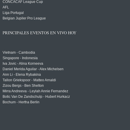
CONCACAF League Cup
AFL
Liga Portugal
Belgian Jupiler Pro League
PRINCIPALES EVENTOS EN VIVO HOY
Vietnam - Cambodia
Singapore - Indonesia
Iva Jovic - Alina Korneeva
Daniel Merida Aguilar - Alex Michelsen
Ann Li - Elena Rybakina
Tallon Griekspoor - Matteo Arnaldi
Zizou Bergs - Ben Shelton
Mirra Andreeva - Leylah Annie Fernandez
Botic Van De Zandschulp - Hubert Hurkacz
Bochum - Hertha Berlin