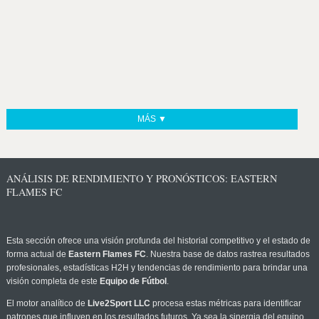
MÁS ▼
ANÁLISIS DE RENDIMIENTO Y PRONÓSTICOS: EASTERN
FLAMES FC
Esta sección ofrece una visión profunda del historial competitivo y el estado de
forma actual de
Eastern Flames FC
. Nuestra base de datos rastrea resultados
profesionales, estadísticas H2H y tendencias de rendimiento para brindar una
visión completa de este
Equipo de Fútbol
.
El motor analítico de
Live2Sport LLC
procesa estas métricas para identificar
patrones que influyen en los resultados futuros. Ya sea la sinergia del equipo