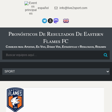
español
info@live2sport.com
Pronósticos De Resultados De Eastern
Flames FC
Consejos para Apostar, En Vivo, Dónde Ver, Estadísticas y Resultados, Resumen