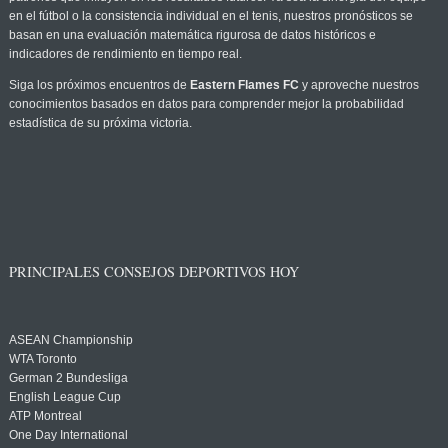
en el fútbol o la consistencia individual en el tenis, nuestros pronósticos se
basan en una evaluación matemática rigurosa de datos históricos e
indicadores de rendimiento en tiempo real.
Siga los próximos encuentros de
Eastern Flames FC
y aproveche nuestros
conocimientos basados en datos para comprender mejor la probabilidad
estadística de su próxima victoria.
PRINCIPALES CONSEJOS DEPORTIVOS HOY
ASEAN Championship
WTA Toronto
German 2 Bundesliga
English League Cup
ATP Montreal
One Day International