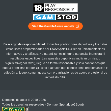
Descargo de responsabilidad
: Todas las predicciones deportivas y los datos
estadísticos proporcionados por
Live2Sport LLC
tienen únicamente fines
informativos y analíticos. No garantizamos ninguna ganancia financiera ni
resultados específicos. Las apuestas deportivas implican un riesgo
significativo; por favor, juegue de forma responsable y solo con fondos que
pueda permitirse perder. Si usted o alguien que conoce tiene problemas con la
adicción al juego, comuníquese con organizaciones de apoyo profesional de
inmediato.
18+
Derechos de autor © 2010-2026
Todos los derechos reservados - Donnael Sport (Live2Sport)