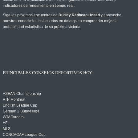
indicadores de rendimiento en tiempo real.
Siga los próximos encuentros de
Dudley Redhead United
y aproveche
nuestros conocimientos basados en datos para comprender mejor la
probabilidad estadística de su próxima victoria.
PRINCIPALES CONSEJOS DEPORTIVOS HOY
ASEAN Championship
ATP Montreal
English League Cup
German 2 Bundesliga
WTA Toronto
AFL
MLS
CONCACAF League Cup