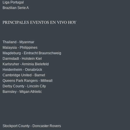
Liga Portugal
Brazilian Serie A
PRINCIPALES EVENTOS EN VIVO HOY
Thailand - Myanmar
Malaysia - Philippines
Magdeburg - Eintracht Braunschweig
Darmstadt - Holstein Kiel
Karlsruher - Arminia Bielefeld
Heidenheim - Osnabrück
Cambridge United - Barnet
Queens Park Rangers - Millwall
Derby County - Lincoln City
Barnsley - Wigan Athletic
Stockport County - Doncaster Rovers